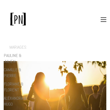
MARIAGES:
PAULINE &
JULIEN
CAMILLE &
PIERRE
FLORIANE &
FLORENT
ALEXANDRA &
HUGO